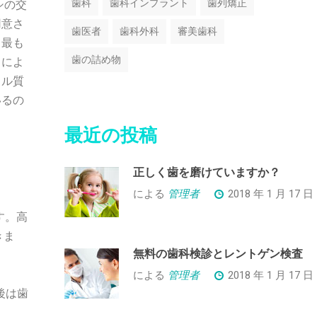
歯科
歯科インプラント
歯列矯正
シの交
用意さ
歯医者
歯科外科
審美歯科
て最も
歯の詰め物
さによ
メル質
いるの
最近の投稿
正しく歯を磨けていますか？
による
管理者
2018 年 1 月 17 日
す。高
きま
無料の歯科検診とレントゲン検査
による
管理者
2018 年 1 月 17 日
後は歯