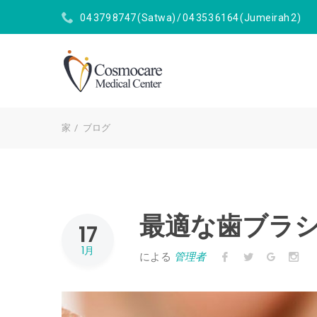
04 379 8747
(Satwa)
/
04 353 6164
(Jumeirah 2)
家
ブログ
最適な歯ブラ
17
1月
による
管理者