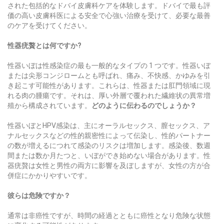
された包括的なドバイ皮膚科ケアを体験します。ドバイで最も評
価の高い皮膚科医による安全で心強い治療を受けて、必要な最善
のケアを受けてください。
性器疣贅とは​​何ですか?
性器いぼは性感染症の最も一般的なタイプの 1 つです。性器いぼ
または尖形コンジロームとも呼ばれ、痛み、不快感、かゆみを引
き起こす可能性があります。これらは、性器または肛門領域に現
れる肉の腫瘍です。それは、厚い外層で覆われた繊維状の異常増
殖から構成されています。
どのように伝わるのでしょうか？
性器いぼとHPV感染は、主にオーラルセックス、膣セックス、ア
ナルセックスなどの性的親密性によって伝染し、性的パートナー
の数が増えるにつれて感染のリスクは増加します。感染後、数週
間または数か月たつと、いぼができ始めない場合があります。性
器疣贅は女性と男性の両方に影響を及ぼしますが、女性の方が合
併症にかかりやすいです。
彼らは危険ですか？
通常は非癌性ですが、時間の経過とともに癌性となり危険な状態