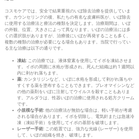
コスモケアでは、安全で結果重視のいぼ除去治療を提供していま
す。カウンセリングの後、私たちの有名な皮膚科医が、いぼ除去
に使用する治療法と療法の種類を決定します。治療期間は、いぼ
の外観、位置、大きさによって異なります。いぼの治療法には多
くの選択肢がありますが、治療後にいぼが再発することも多く、
複数の種類の治療が必要になる場合もあります。当院で行ってい
る主な治療は以下の通りです。
凍結:
この治療では、液体窒素を使用してイボを凍結させま
す。イボの周囲に水疱が形成され、死んだ組織は約 1 週間以
内に剥がれ落ちます。
薬:
カンタリジンなど、いぼに水疱を形成して剥がれ落ちや
すくする薬を塗布することもできます。ブレオマイシンなど
の他の薬剤をいぼに注射してウイルスを殺すこともありま
す。アルダラは、性器いぼの治療に使用される処方クリーム
です。
小規模な手術:
他の治療法が無効な場合は、軽い手術が考慮
される場合があります。イボを切除し、電気針または急速冷
凍（凍結手術）を使用してイボの基部を破壊します。
レーザー手術:
この処置では、強力な光線 (レーザー) を使用
して、いぼの組織を焼き、破壊します。