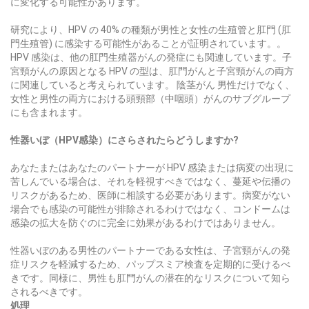
に変化する可能性があります。
研究により、HPV の 40% の種類が男性と女性の生殖管と肛門 (肛
門生殖管) に感染する可能性があることが証明されています。。
HPV 感染は、他の肛門生殖器がんの発症にも関連しています。子
宮頸がんの原因となる HPV の型は、肛門がんと子宮頸がんの両方
に関連していると考えられています。
陰茎がん
男性だけでなく、
女性と男性の両方における頭頸部（中咽頭）がんのサブグループ
にも含まれます。
性器いぼ（HPV感染）にさらされたらどうしますか?
あなたまたはあなたのパートナーが HPV 感染または病変の出現に
苦しんでいる場合は、それを軽視すべきではなく、蔓延や伝播の
リスクがあるため、医師に相談する必要があります。病変がない
場合でも感染の可能性が排除されるわけではなく、コンドームは
感染の拡大を防ぐのに完全に効果があるわけではありません。
性器いぼのある男性のパートナーである女性は、子宮頸がんの発
症リスクを軽減するため、パップスミア検査を定期的に受けるべ
きです。同様に、男性も肛門がんの潜在的なリスクについて知ら
されるべきです。
処理