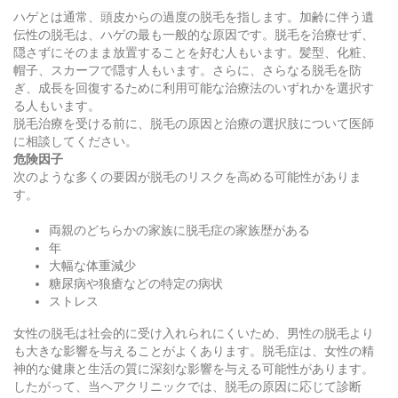
ハゲとは通常、頭皮からの過度の脱毛を指します。加齢に伴う遺
伝性の脱毛は、ハゲの最も一般的な原因です。脱毛を治療せず、
隠さずにそのまま放置することを好む人もいます。髪型、化粧、
帽子、スカーフで隠す人もいます。さらに、さらなる脱毛を防
ぎ、成長を回復するために利用可能な治療法のいずれかを選択す
る人もいます。
脱毛治療を受ける前に、脱毛の原因と治療の選択肢について医師
に相談してください。
危険因子
次のような多くの要因が脱毛のリスクを高める可能性がありま
す。
両親のどちらかの家族に脱毛症の家族歴がある
年
大幅な体重減少
糖尿病や狼瘡などの特定の病状
ストレス
女性の脱毛は社会的に受け入れられにくいため、男性の脱毛より
も大きな影響を与えることがよくあります。脱毛症は、女性の精
神的な健康と生活の質に深刻な影響を与える可能性があります。
したがって、当ヘアクリニックでは、脱毛の原因に応じて診断