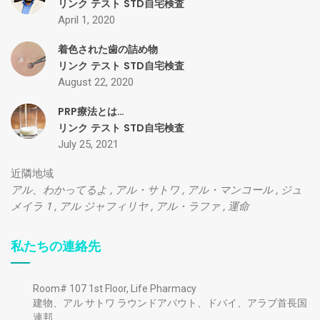
リンク
テスト
STD自宅検査
April 1, 2020
着色された歯の詰め物
リンク
テスト
STD自宅検査
August 22, 2020
PRP療法とは…
リンク
テスト
STD自宅検査
July 25, 2021
近隣地域
アル、わかってるよ
,
アル・サトワ
,
アル・マンコール
,
ジュ
メイラ 1
,
アル ジャフィリヤ
,
アル・ラファ
,
運命
私たちの連絡先
Room# 107 1st Floor, Life Pharmacy
建物、アル サトワ ラウンドアバウト、ドバイ、アラブ首長国
連邦