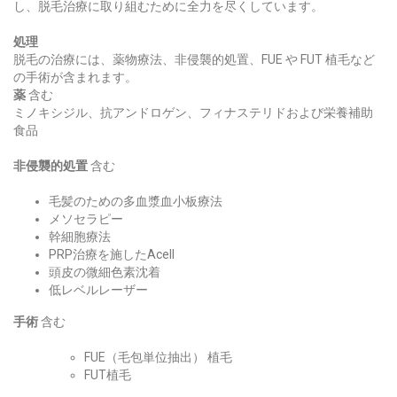
し、脱毛治療に取り組むために全力を尽くしています。
処理
脱毛の治療には、薬物療法、非侵襲的処置、FUE や FUT 植毛など
の手術が含まれます。
薬
含む
ミノキシジル、抗アンドロゲン、フィナステリドおよび栄養補助
食品
非侵襲的処置
含む
毛髪のための多血漿血小板療法
メソセラピー
幹細胞療法
PRP治療を施したAcell
頭皮の微細色素沈着
低レベルレーザー
手術
含む
FUE（毛包単位抽出） 植毛
FUT植毛